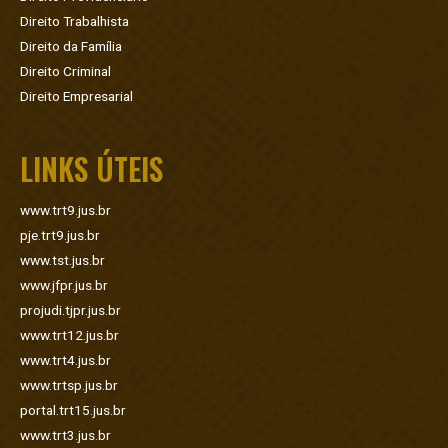
Direito Trabalhista
Direito da Família
Direito Criminal
Direito Empresarial
LINKS ÚTEIS
www.trt9.jus.br
pje.trt9.jus.br
www.tst.jus.br
www.jfpr.jus.br
projudi.tjpr.jus.br
www.trt12.jus.br
www.trt4.jus.br
www.trtsp.jus.br
portal.trt15.jus.br
www.trt3.jus.br